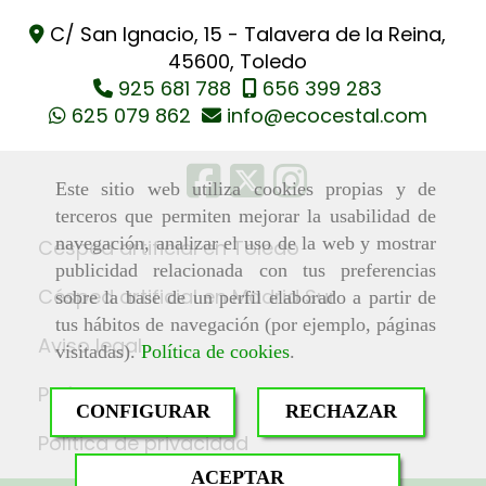
C/ San Ignacio, 15 -
Talavera de la Reina,
45600,
Toledo
925 681 788
656 399 283
625 079 862
info
ecocestal.com
Este sitio web utiliza cookies propias y de
terceros que permiten mejorar la usabilidad de
navegación, analizar el uso de la web y mostrar
Césped artificial en Toledo
publicidad relacionada con tus preferencias
Césped artificial en Madrid Sur
sobre la base de un perfil elaborado a partir de
tus hábitos de navegación (por ejemplo, páginas
Aviso legal
visitadas).
Política de cookies
.
Política de cookies
CONFIGURAR
RECHAZAR
Política de privacidad
ACEPTAR